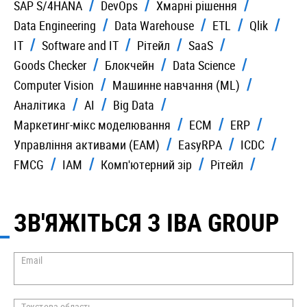
SAP S/4HANA
DevOps
Хмарні рішення
Data Engineering
Data Warehouse
ETL
Qlik
IT
Software and IT
Рітейл
SaaS
Goods Checker
Блокчейн
Data Science
Computer Vision
Машинне навчання (ML)
Аналітика
AI
Big Data
Маркетинг-мікс моделювання
ECM
ERP
Управління активами (EAM)
EasyRPA
ICDC
FMCG
IAM
Комп'ютерний зір
Рiтейл
ЗВ'ЯЖІТЬСЯ З IBA GROUP
Email
Текстова область