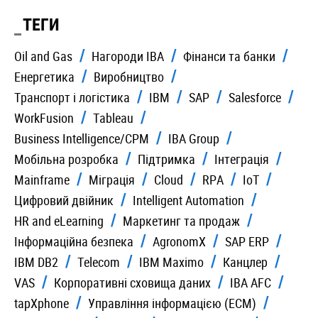
ТЕГИ
Oil and Gas
Нагороди IBA
Фінанси та банки
Енергетика
Виробництво
Транспорт і логістика
IBM
SAP
Salesforce
WorkFusion
Tableau
Business Intelligence/CPM
IBA Group
Мобільна розробка
Підтримка
Інтеграція
Mainframe
Міграція
Cloud
RPA
IoT
Цифровий двійник
Intelligent Automation
HR and eLearning
Маркетинг та продаж
Iнформаційна безпека
AgronomX
SAP ERP
IBM DB2
Telecom
IBM Maximo
Канцлер
VAS
Корпоративні сховища даних
IBA AFC
tapXphone
Управління інформацією (ECM)