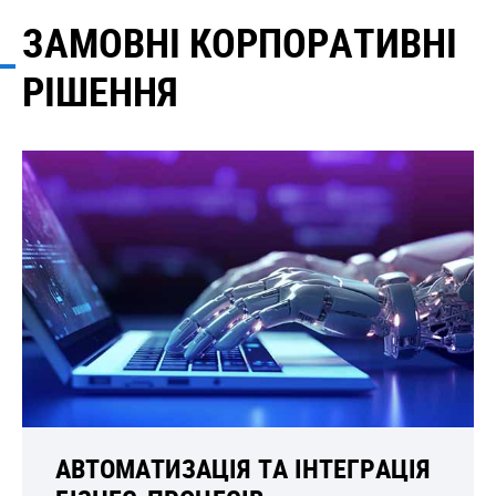
ЗАМОВНІ КОРПОРАТИВНІ
Рішення для бізнесу у сфері
фінансових технологій
РІШЕННЯ
АВТОМАТИЗАЦІЯ ТА ІНТЕГРАЦІЯ