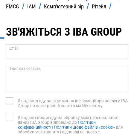
FMCG
IAM
Комп'ютерний зір
Рiтейл
ЗВ'ЯЖІТЬСЯ З IBA GROUP
Email
Текстова область
Я надаю згоду на отримання інформації про послуги IBA
Group по електронній пошті в майбутньому.
Я надаю свою згоду на обробку моїх персональних
даних IBA Group відповідно до
Політики
конфіденційності
i
Політики щодо файлів «cookie»
для
обробки мого запиту і відповіді на нього.*