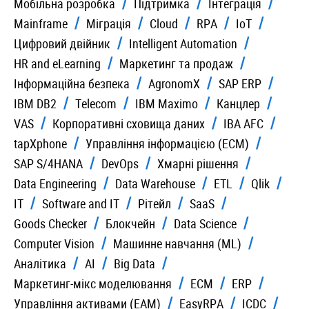
Мобільна розробка
Підтримка
Інтеграція
Mainframe
Міграція
Cloud
RPA
IoT
Цифровий двійник
Intelligent Automation
HR and eLearning
Маркетинг та продаж
Iнформаційна безпека
AgronomX
SAP ERP
IBM DB2
Telecom
IBM Maximo
Канцлер
VAS
Корпоративні сховища даних
IBA AFC
tapXphone
Управління інформацією (ECM)
SAP S/4HANA
DevOps
Хмарні рішення
Data Engineering
Data Warehouse
ETL
Qlik
IT
Software and IT
Рітейл
SaaS
Goods Checker
Блокчейн
Data Science
Computer Vision
Машинне навчання (ML)
Аналітика
AI
Big Data
Маркетинг-мікс моделювання
ECM
ERP
Управління активами (EAM)
EasyRPA
ICDC