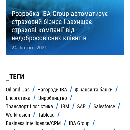
Розробка IBA Group автоматизує
страховий бізнес і захищає
страхові компанії від
недобросовісних клієнтів
24 Лютого, 2021
ТЕГИ
Oil and Gas
Нагороди IBA
Фінанси та банки
Енергетика
Виробництво
Транспорт і логістика
IBM
SAP
Salesforce
WorkFusion
Tableau
Business Intelligence/CPM
IBA Group