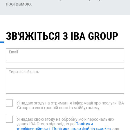
програмою.
ЗВ'ЯЖІТЬСЯ З IBA GROUP
Email
Текстова область
Я надаю згоду на отримання інформації про послуги IBA
Group по електронній пошті в майбутньому.
Я надаю свою згоду на обробку моїх персональних
даних IBA Group відповідно до
Політики
конфіденційності
i
Політики щодо файлів «cookie»
для