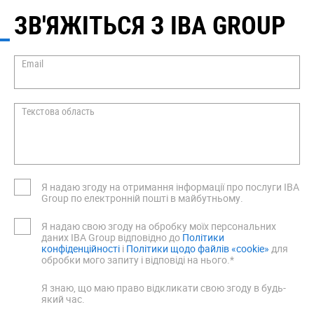
ЗВ'ЯЖІТЬСЯ З IBA GROUP
Email
Текстова область
Я надаю згоду на отримання інформації про послуги IBA
Group по електронній пошті в майбутньому.
Я надаю свою згоду на обробку моїх персональних
даних IBA Group відповідно до
Політики
конфіденційності
i
Політики щодо файлів «cookie»
для
обробки мого запиту і відповіді на нього.*
Я знаю, що маю право відкликати свою згоду в будь-
який час.