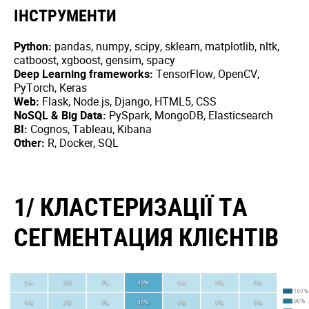
ІНСТРУМЕНТИ
Python:
pandas, numpy, scipy, sklearn, matplotlib, nltk,
catboost, xgboost, gensim, spacy
Deep Learning frameworks:
TensorFlow, OpenCV,
PyTorch, Keras
Web:
Flask, Node.js, Django, HTML5, CSS
NoSQL & Big Data:
PySpark, MongoDB, Elasticsearch
BI:
Cognos, Tableau, Kibana
Other:
R, Docker, SQL
1/ КЛАСТЕРИЗАЦІЇ ТА
СЕГМЕНТАЦИЯ КЛІЄНТІВ