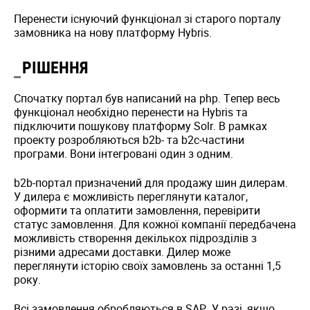
Перенести існуючий функціонал зі старого порталу
замовника на нову платформу Hybris.
РІШЕННЯ
Спочатку портал був написаний на php. Тепер весь
функціонал необхідно перенести на Hybris та
підключити пошукову платформу Solr. В рамках
проекту розробляються b2b- та b2c-частини
програми. Вони інтегровані один з одним.
b2b-портал призначений для продажу шин дилерам.
У дилера є можливість переглянути каталог,
оформити та оплатити замовлення, перевірити
статус замовлення. Для кожної компанії передбачена
можливість створення декількох підрозділів з
різними адресами доставки. Дилер може
переглянути історію своїх замовлень за останні 1,5
року.
Всі замовлення обробляються в SAP. У разі, якщо