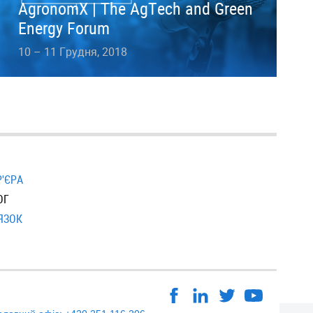
AgronomX | The AgTech and Green
Energy Forum
10 – 11 Грудня, 2018
Р'ЄРА
ОГ
ЯЗОК