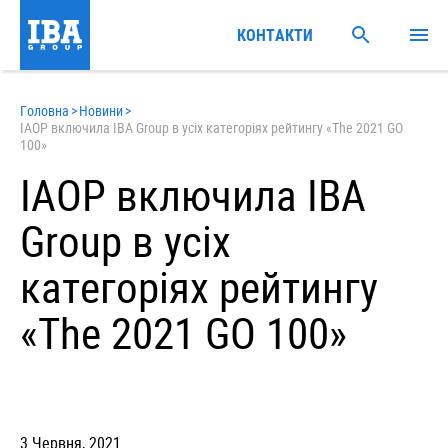
КОНТАКТИ
Головна
>
Новини
>
IAOP включила IBA Group в усіх категоріях рейтингу «The 2021 GO
100»
IAOP включила IBA
Group в усіх
категоріях рейтингу
«The 2021 GO 100»
3 Червня, 2021