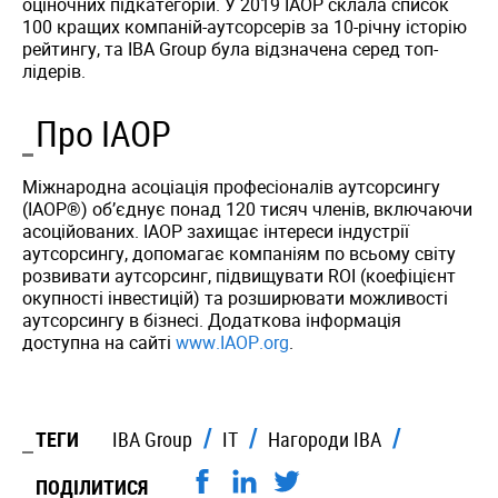
оціночних підкатегорій. У 2019 IAOP склала список
100 кращих компаній-аутсорсерів за 10-річну історію
рейтингу, та IBA Group була відзначена серед топ-
лідерів.
Про IAOP
Міжнародна асоціація професіоналів аутсорсингу
(IAOP®) об’єднує понад 120 тисяч членів, включаючи
асоційованих. IAOP захищає інтереси індустрії
аутсорсингу, допомагає компаніям по всьому світу
розвивати аутсорсинг, підвищувати ROI (коефіцієнт
окупності інвестицій) та розширювати можливості
аутсорсингу в бізнесі. Додаткова інформація
доступна на сайті
www.IAOP.org
.
ТЕГИ
IBA Group
IT
Нагороди IBA
ПОДІЛИТИСЯ