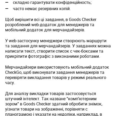
складно гарантувати конфіденційность;
часто немає резервних копій.
Щоб вирішити всі ці завдання, в Goods Checker
розроблений web-додаток для менеджерів та
мобільний додаток для мерчандайзерів.
У web-застосунку менеджери створюють маршрути
та завдання для мерчандайзерів. У завданнях можна
написати текст, створити список с чек-боксами та
прикріпити фотографіс з виконаними роботами.
Мерчандайзери використовують мобільний додаток
CheckGo, щоб виконувати завдання менеджерів та
перевіряти викладання товарів у режимі реального
часу.
Для аналізу викладки товарів застосовується
штучний інтелект. Так назване “комп’ютерним
зором” в Goods Checker здатний обробити знімок,
уізнати товари на зображенні, порівняти с
планограмою і указати на недоліки, наприклад, в