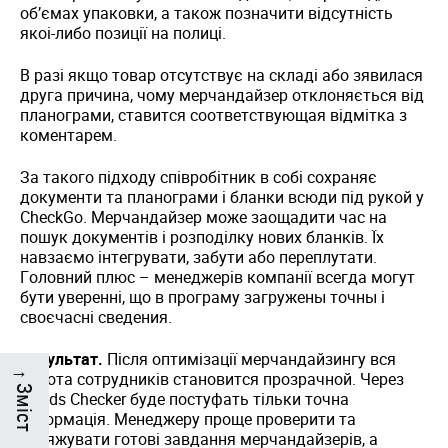
об’ємах упаковки, а також позначити відсутність
якоі-либо позиції на полиці.
В разі якщо товар отсутствує на складі або зявилася
друга причина, чому мерчандайзер отклоняється від
планограми, ставится соответствующая відмітка з
коментарем.
За такого підходу співробітник в собі сохраняє
документи та планограми і бланки всюди під рукой у
CheckGo. Мерчандайзер може заощадити час на
пошук документів і розподілку нових бланків. Їх
навзаємо інтегрувати, забути або переплутати.
Головний плюс – менеджерів компанії всегда могут
бути уверенні, що в програму загружены точны і
своєчасні сведения.
Результат.
Після оптимізації мерчандайзингу вся
→
робота сотрудників становится прозрачной. Через
Змiст
Goods Checker буде постуфать тільки точна
інформація. Менеджеру проще проверити та
заряжувати готові завдання мерчандайзерів, а