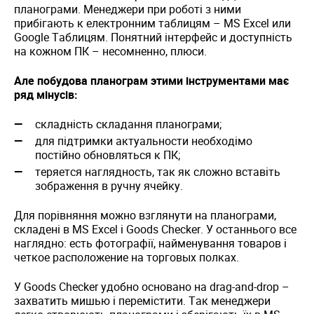
планограми. Менеджери при роботі з ними
прибігають к електронним таблицям – MS Excel или
Google Таблицям. Понятний інтерфейс и доступність
на кожном ПК – несомненно, плюси.
Але побудова планограм этими інструментами має
ряд мінусів:
складність складання планограми;
для підтримки актуальности необходімо
постійно обновляться к ПК;
теряется наглядность, так як сложно вставіть
зображення в ручну ячейку.
Для порівняння можно взглянути на планограми,
складені в MS Excel і Goods Checker. У останнього все
наглядно: есть фотографії, найменування товаров і
четкое расположение на торговых полках.
У Goods Checker удобно основано на drag-and-drop –
захватить мишью і перемістити. Так менеджери