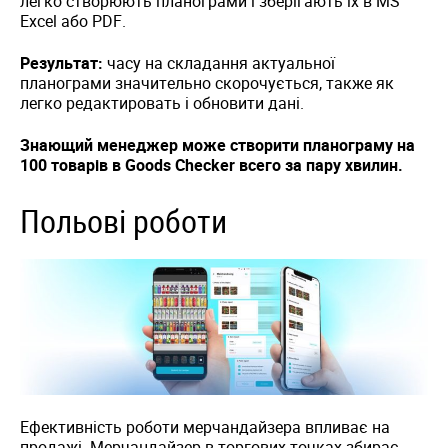
легко створюють планограми і зберігають їх в MS
Excel або PDF.
Результат:
часу на складання актуальної
планограми значительно скорочується, также як
легко редактировать і обновити дані.
Знающий менеджер може створити планограму на
100 товарів в Goods Checker всего за пару хвилин.
Польові роботи
Ефективність роботи мерчандайзера впливає на
продажі. Мерчандайзер в торгових точках збирає