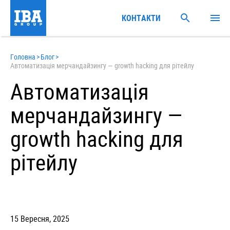
КОНТАКТИ
Головна
>
Блог
>
Автоматизація мерчандайзингу — growth hacking для рітейлу
Автоматизація
мерчандайзингу —
growth hacking для
рітейлу
15 Вересня, 2025