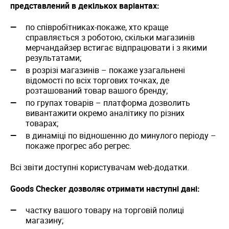
представлений в декількох варіантах:
по співробітниках-покаже, хто краще
справляється з роботою, скільки магазинів
мерчандайзер встигає відпрацювати і з якими
результатами;
в розрізі магазинів – покаже узагальнені
відомості по всіх торгових точках, де
розташований товар вашого бренду;
по групах товарів – платформа дозволить
вивантажити окремо аналітику по різних
товарах;
в динаміці по відношенню до минулого періоду –
покаже прогрес або регрес.
Всі звіти доступні користувачам web-додатки.
Goods Checker дозволяє отримати наступні дані:
частку вашого товару на торговій полиці
магазину;