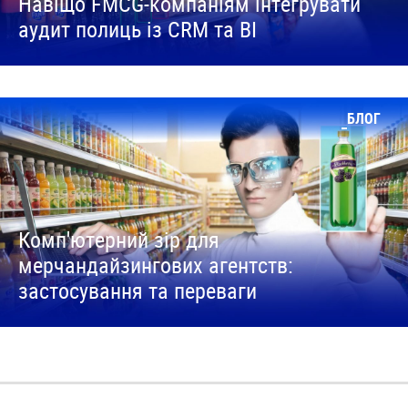
Навіщо FMCG-компаніям інтегрувати
аудит полиць із CRM та BI
БЛОГ
Комп'ютерний зір для
мерчандайзингових агентств:
застосування та переваги