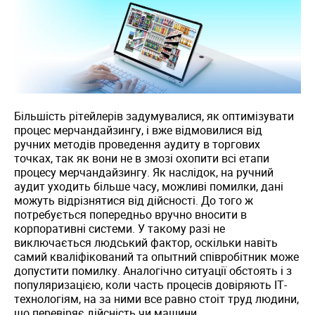
Більшість рітейлерів задумувалися, як оптимізувати
процес мерчандайзингу, і вже відмовилися від
ручних методів проведення аудиту в торгових
точках, так як вони не в змозі охопити всі етапи
процесу мерчандайзингу. Як наслідок, на ручний
аудит уходить більше часу, можливі помилки, дані
можуть відрізнятися від дійсності. До того ж
потребується попередньо вручно вносити в
корпоративні системи. У такому разі не
виключається людський фактор, оскільки навіть
самий кваліфікований та опытний співробітник може
допустити помилку. Аналогічно ситуації обстоять і з
популяризацією, коли часть процесів довіряють ІТ-
технологіям, на за ними все равно стоіт труд людини,
що перевіряє дійсність чи машини.